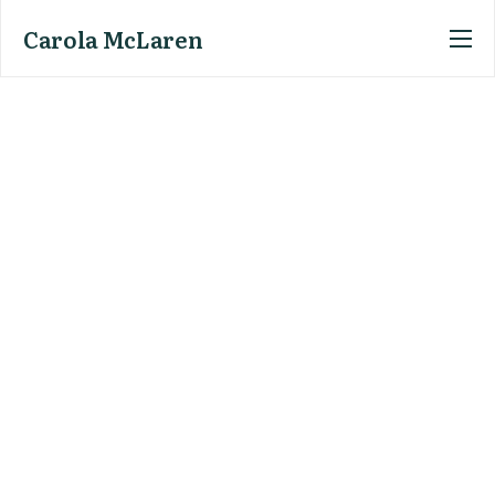
Carola McLaren
Home
Mein Angebot
Meine Person
Kontakt