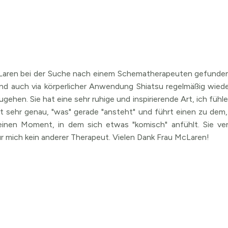
cLaren bei der Suche nach einem Schematherapeuten gefunden 
d auch via körperlicher Anwendung Shiatsu regelmäßig wieder 
gehen. Sie hat eine sehr ruhige und inspirierende Art, ich fü
t sehr genau, "was" gerade "ansteht" und führt einen zu dem, 
t keinen Moment, in dem sich etwas "komisch" anfühlt. Sie v
r mich kein anderer Therapeut. Vielen Dank Frau McLaren!